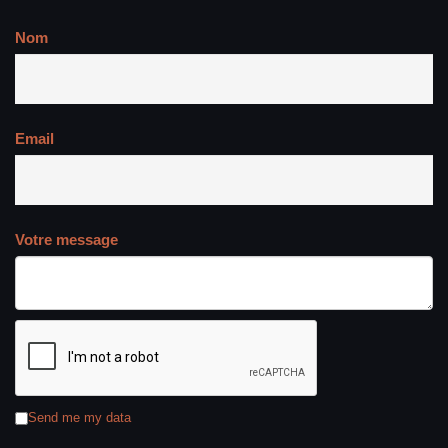
Nom
Email
Votre message
Send me my data