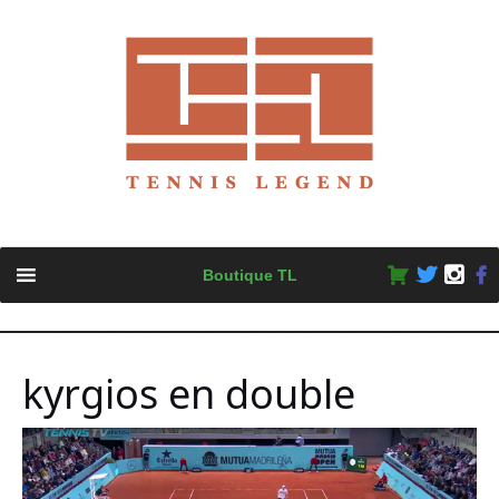
Skip
Boutique TL
to
content
kyrgios en double