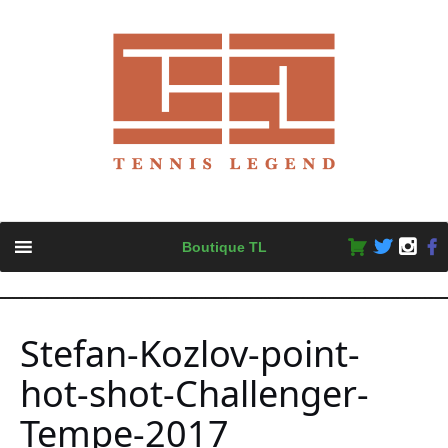
Skip
Boutique TL
to
content
Stefan-Kozlov-point-
hot-shot-Challenger-
Tempe-2017