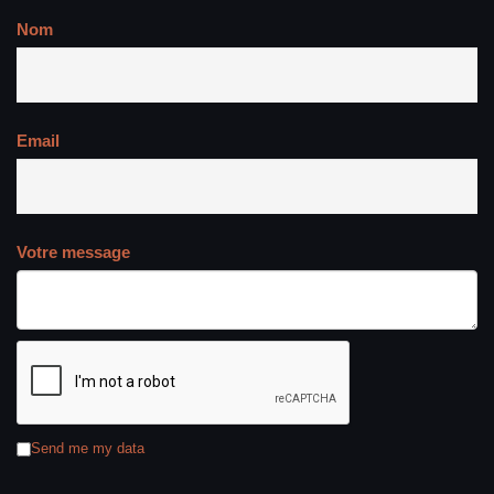
Nom
Email
Votre message
Send me my data