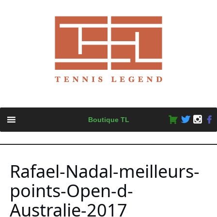
Skip
Boutique TL
to
content
Rafael-Nadal-meilleurs-
points-Open-d-
Australie-2017