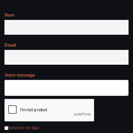
Nom
Email
Votre message
Send me my data