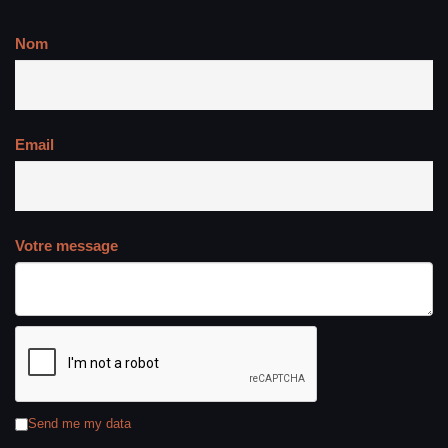
Nom
Email
Votre message
Send me my data