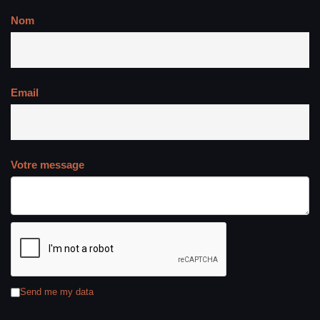
Nom
Email
Votre message
Send me my data