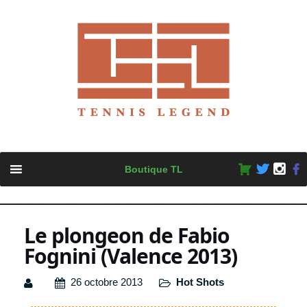
Skip
Boutique TL
to
content
Le plongeon de Fabio
Fognini (Valence 2013)
26 octobre 2013
Hot Shots