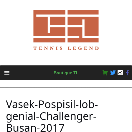
Skip
Boutique TL
to
content
Vasek-Pospisil-lob-
genial-Challenger-
Busan-2017