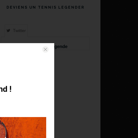
DEVIENS UN TENNIS LEGENDER
Twitter
Tweets de @TennisLegende
nd !