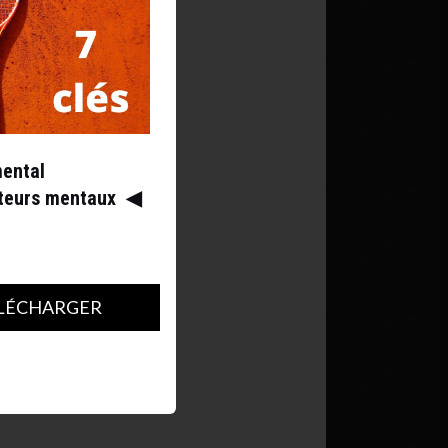
mental
ateurs mentaux
◀︎
LÉCHARGER