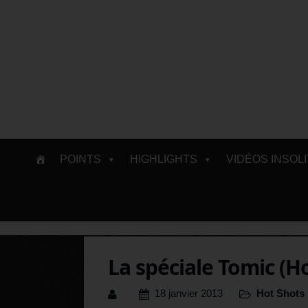
Skip
POINTS
HIGHLIGHTS
VIDÉOS INSOL
to
content
La spéciale Tomic (
18 janvier 2013
Hot Shots