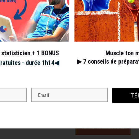
s champs obligatoires sont indiqués avec
*
 statisticien + 1 BONUS
Muscle ton 
▶︎ 7
conseils de prépar
gratuites - durée 1h14◀︎
TÉ