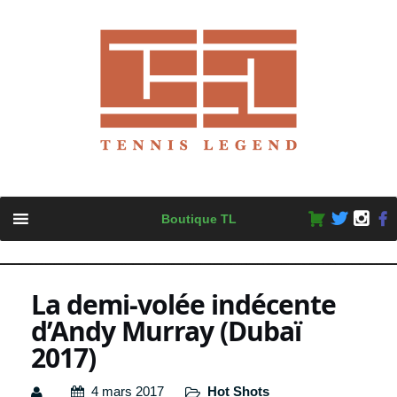
Skip
Boutique TL
to
content
La demi-volée indécente
d’Andy Murray (Dubaï
2017)
4 mars 2017
Hot Shots