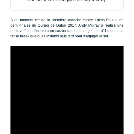
A un moment clé de la première manche contre Lucas Pouille en
demi-finales du tournoi de Dubaï 2017, Andy Murray a réalisé une
demi-volée indécente pour sauver une balle de jeu. Le n°1 mondial a
fait le break quelques instants plus tard pour s’adjuger le set.