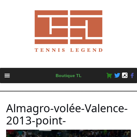
Skip
Boutique TL
to
content
Almagro-volée-Valence-
2013-point-