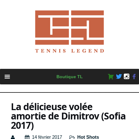
Skip
Boutique TL
to
content
La délicieuse volée
amortie de Dimitrov (Sofia
2017)
14 février 2017
Hot Shots