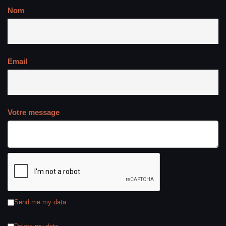
Nom
Email
Votre message
Send me my data