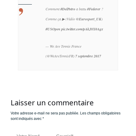
Comment
#DelPotro
a battu
#Federer
?
Comme ça ▶ (Vidéo
@Eurosport_UK
)
#USOpen
pic.twitter.com/pAkJ8X0Agx
— We Are Tennis France
(@WeAreTennisFR)
7 septembre 2017
Laisser un commentaire
Votre adresse e-mail ne sera pas publiée.
Les champs obligatoires
sont indiqués avec
*