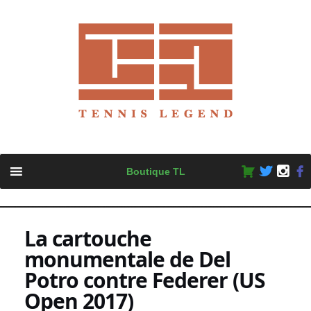
Skip
Boutique TL
to
content
La cartouche
monumentale de Del
Potro contre Federer (US
Open 2017)