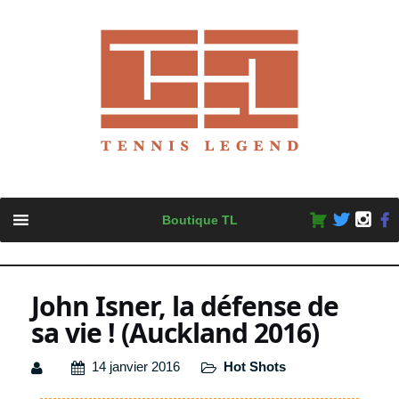
Skip
Boutique TL
to
content
John Isner, la défense de
sa vie ! (Auckland 2016)
14 janvier 2016
Hot Shots