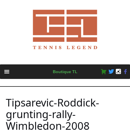
Skip
Boutique TL
to
content
Tipsarevic-Roddick-
grunting-rally-
Wimbledon-2008