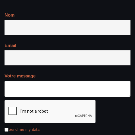
Nom
Email
Votre message
Send me my data