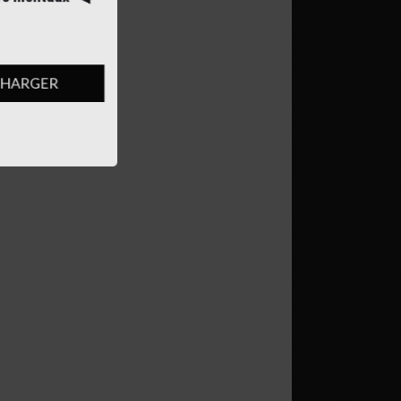
ateurs mentaux
◀︎
LÉCHARGER