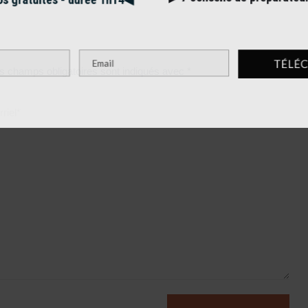
▶︎ 7
conseils de prépar
gratuites - durée 1h14◀︎
s champs obligatoires sont indiqués avec
*
TÉ