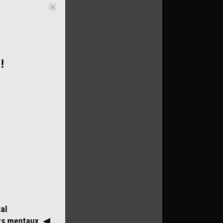
nd !
mental