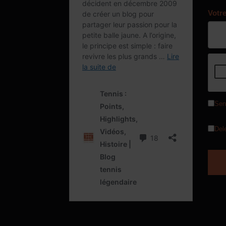
Votr
Sen
Del