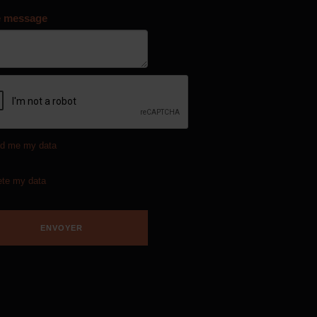
e message
d me my data
ete my data