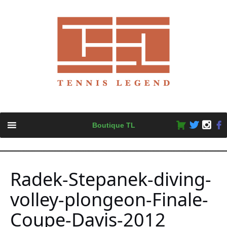
Skip
Boutique TL
to
content
Radek-Stepanek-diving-
volley-plongeon-Finale-
Coupe-Davis-2012