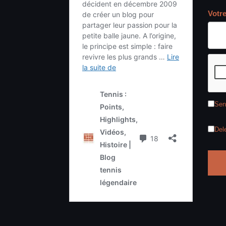
Votr
Sen
Del