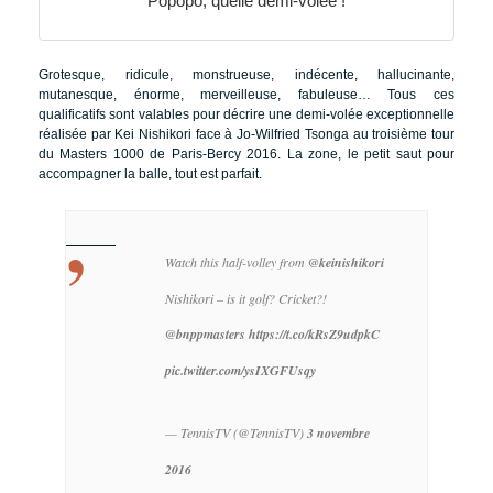
Popopo, quelle demi-volée !
Grotesque, ridicule, monstrueuse, indécente, hallucinante,
mutanesque, énorme, merveilleuse, fabuleuse… Tous ces
qualificatifs sont valables pour décrire une demi-volée exceptionnelle
réalisée par Kei Nishikori face à Jo-Wilfried Tsonga au troisième tour
du Masters 1000 de Paris-Bercy 2016. La zone, le petit saut pour
accompagner la balle, tout est parfait.
Watch this half-volley from
@keinishikori
Nishikori – is it golf? Cricket?!
@bnppmasters
https://t.co/kRsZ9udpkC
pic.twitter.com/ysIXGFUsqy
— TennisTV (@TennisTV)
3 novembre
2016