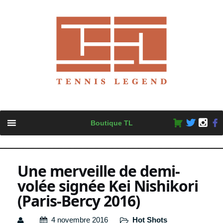
Skip
Boutique TL
to
content
Une merveille de demi-
volée signée Kei Nishikori
(Paris-Bercy 2016)
4 novembre 2016
Hot Shots