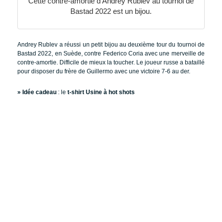
Cette contre-amortie d’Andrey Rublev au tournoi de
Bastad 2022 est un bijou.
Andrey Rublev a réussi un petit bijou au deuxième tour du tournoi de
Bastad 2022, en Suède, contre Federico Coria avec une merveille de
contre-amortie. Difficile de mieux la toucher. Le joueur russe a bataillé
pour disposer du frère de Guillermo avec une victoire 7-6 au der.
» Idée cadeau
: le
t-shirt Usine à hot shots