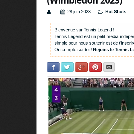
(Wimbledon 2023)
28 juin 2023
Hot Shots
Bienvenue sur Tennis Legend !
Tennis Legend est un petit média indépe
simple pour nous soutenir est de t’inscrir
On compte sur toi !
Rejoins le Tennis L
Facebook
Twitter
Google+
Pinterest
E-mail