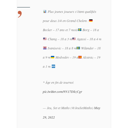
Plus jeunes joueurs s'étant qualifiés
pour deux 1/4 en Grand Chelem :
Becker – 17 ans et 7 mois
Borg – 18 a
Chang – 18 a 3 m
Agassi – 18 a 4 m
Ivanisevic – 18 a 8 m
Wilander – 18
a 9 m
Medvedev – 19 a
Alcaraz – 19
a 1 m
* Âge en fin de tournoi
pic.twitter.com/9N17DkzCgr
— Jeu, Set et Maths (@JeuSetMaths)
May
29, 2022