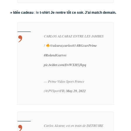
» Idée cadeau
: le
t-shirt Je rentre tôt ce soir. J’ai match demain.
CARLOS ALCARAZ ENTRE LES JAMBES
!
@alcarazcarlos03
#RGsurPrime
#RolandGarros
pic.twitter.com/DvWXH5Jhpq
— Prime Video Sport France
(@PVSportFR)
May 29, 2022
Carlos Alcaraz est en train de DÉTRUIRE