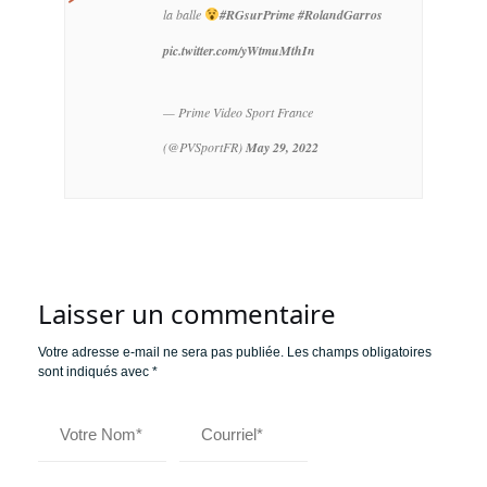
la balle
#RGsurPrime
#RolandGarros
pic.twitter.com/yWtmuMthIn
— Prime Video Sport France
(@PVSportFR)
May 29, 2022
Laisser un commentaire
Votre adresse e-mail ne sera pas publiée.
Les champs obligatoires
sont indiqués avec
*