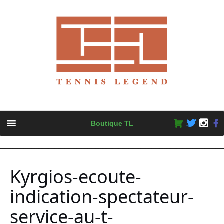
Skip
Boutique TL
to
content
Kyrgios-ecoute-
indication-spectateur-
service-au-t-