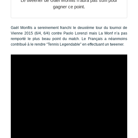
Le tweener de Gaël Monfils n’aura pas suffi pour
gagner ce point.
Gaël Monfils a sereinement franchi le deuxième tour du tournoi de
Vienne 2015 (6/4, 6/4) contre Paolo Lorenzi mais La Monf n’a pas
remporté le plus beau point du match. Le Français a néanmoins
contribué à le rendre “Tennis Legendable” en effectuant un tweener.