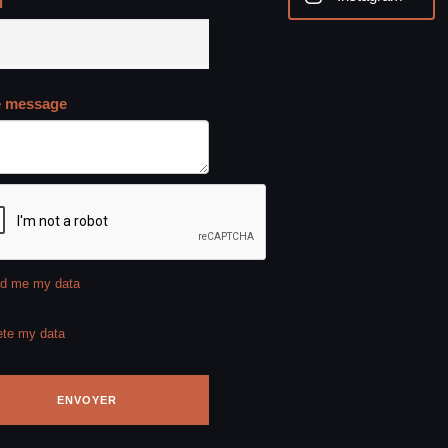
l
e message
d me my data
ete my data