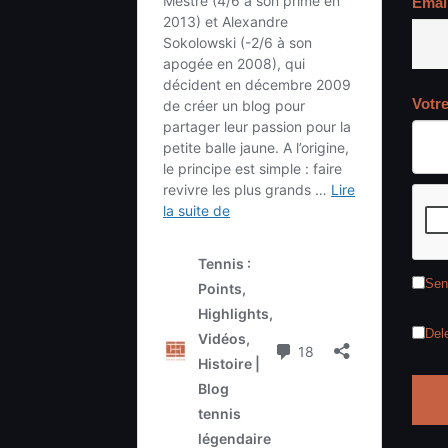
Emai
Votr
Sen
Del