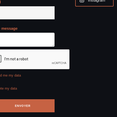
Instagram
l
e message
d me my data
ete my data