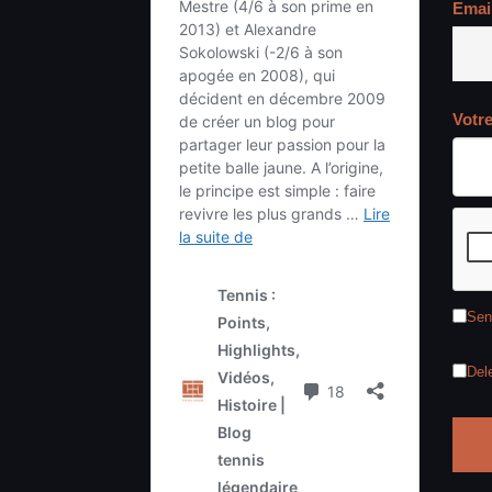
Emai
Votr
Sen
Del