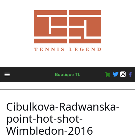
Skip
Boutique TL
to
content
Cibulkova-Radwanska-
point-hot-shot-
Wimbledon-2016