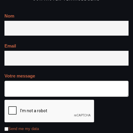
Nom
Email
Votre message
Send me my data