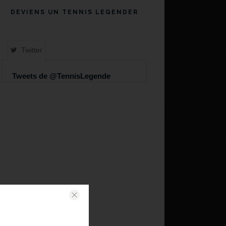
DEVIENS UN TENNIS LEGENDER
Twitter
Tweets de @TennisLegende