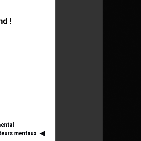
nd !
mental
ateurs mentaux
◀︎