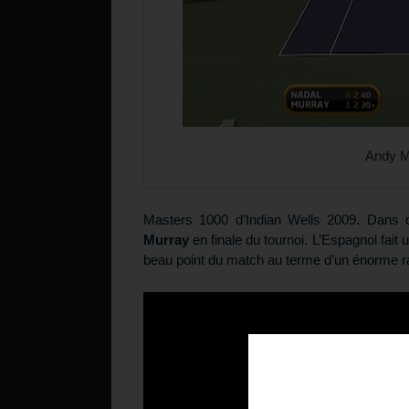
Andy Mu
Masters 1000 d’Indian Wells 2009. Dans de
Murray
en finale du tournoi. L’Espagnol fai
beau point du match au terme d’un énorme ra
Téléchargez v