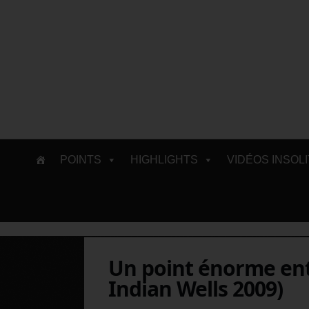
Skip
POINTS
HIGHLIGHTS
VIDÉOS INSOL
to
content
Un point énorme ent
Indian Wells 2009)