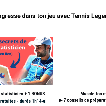
gresse dans ton jeu avec Tennis Lege
 statisticien + 1 BONUS
Muscle ton 
▶︎ 7
conseils de prépar
gratuites - durée 1h14◀︎