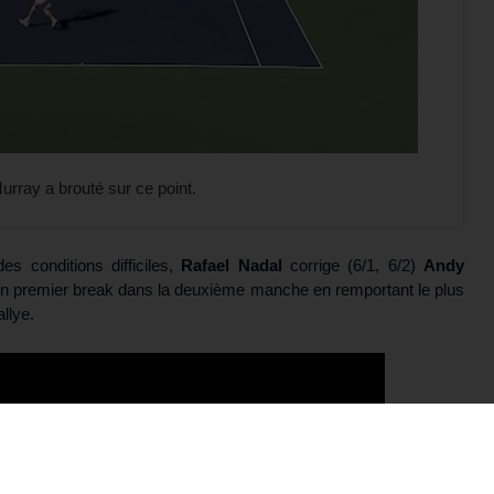
rray a brouté sur ce point.
s conditions difficiles,
Rafael Nadal
corrige (6/1, 6/2)
Andy
t un premier break dans la deuxième manche en remportant le plus
llye.
otre formation gratuite