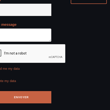
e message
d me my data
ete my data