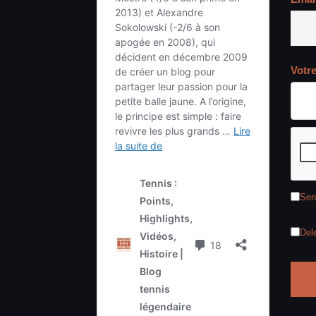
Votr
Sen
Del