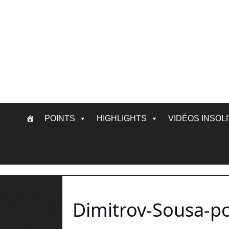
Skip
POINTS
HIGHLIGHTS
VIDÉOS INSOL
to
content
Dimitrov-Sousa-po