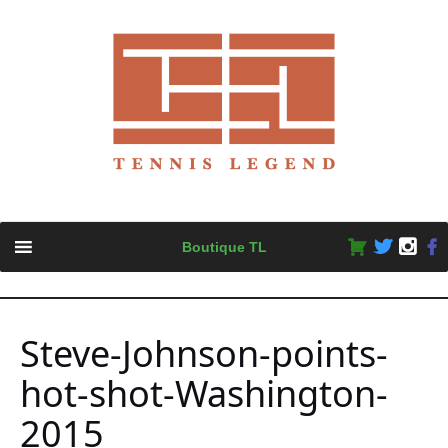
Skip
Boutique TL
to
content
Steve-Johnson-points-
hot-shot-Washington-
2015