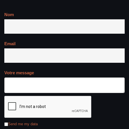
Nom
Email
Votre message
Send me my data