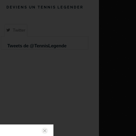
DEVIENS UN TENNIS LEGENDER
Twitter
Tweets de @TennisLegende