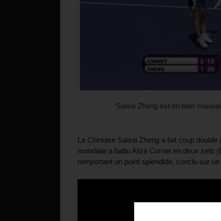
Saisai Zheng est en bien mauvais
La Chinoise Saisai Zheng a fait coup double 
mondiale a battu Alizé Cornet en deux sets (6
remportant un point splendide, conclu sur u