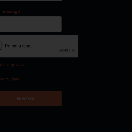
e message
d me my data
ete my data