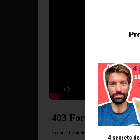
Téléchargez v
Pro
4 secrets de