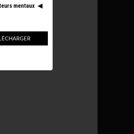
ateurs mentaux
◀︎
LÉCHARGER