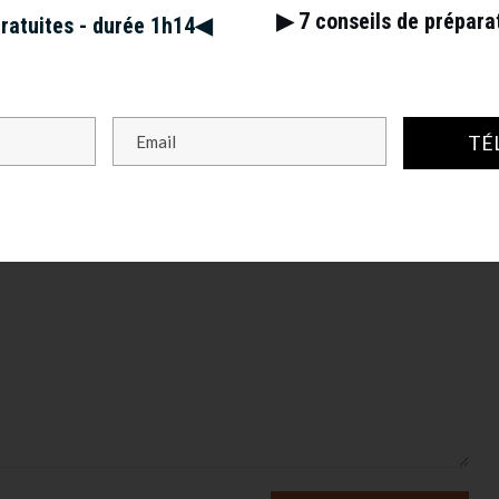
▶︎ 7
conseils de prépar
gratuites - durée 1h14◀︎
s champs obligatoires sont indiqués avec
*
TÉ