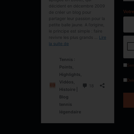
Votr
Sen
Del