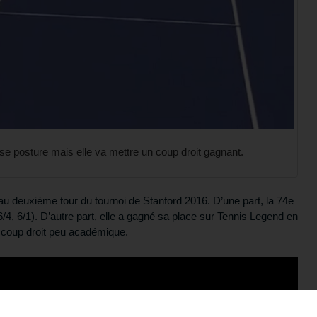
e posture mais elle va mettre un coup droit gagnant.
au deuxième tour du tournoi de Stanford 2016. D’une part, la 74e
/4, 6/1). D’autre part, elle a gagné sa place sur Tennis Legend en
n coup droit peu académique.