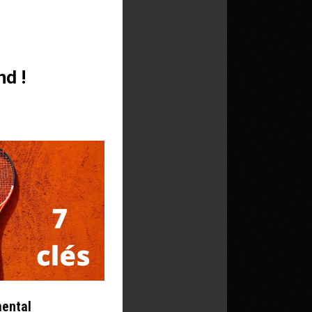
nd !
mental