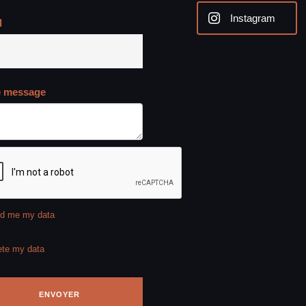
Instagram
l
e message
d me my data
ete my data