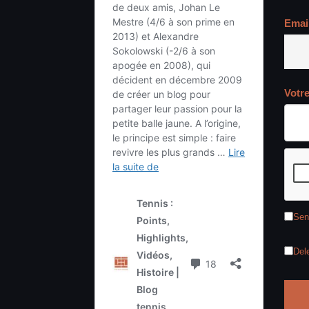
Emai
Votr
Sen
Del