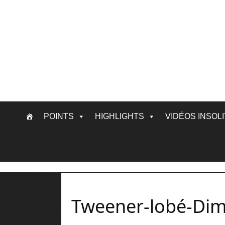
Skip
POINTS
HIGHLIGHTS
VIDÉOS INSOL
to
content
Tweener-lobé-Dimi