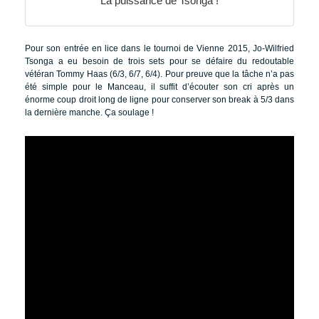
La puissance de Tsonga !
Pour son entrée en lice dans le tournoi de Vienne 2015, Jo-Wilfried
Tsonga a eu besoin de trois sets pour se défaire du redoutable
vétéran Tommy Haas (6/3, 6/7, 6/4). Pour preuve que la tâche n’a pas
été simple pour le Manceau, il suffit d’écouter son cri après un
énorme coup droit long de ligne pour conserver son break à 5/3 dans
la dernière manche. Ça soulage !