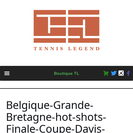
Skip
Boutique TL
to
content
Belgique-Grande-
Bretagne-hot-shots-
Finale-Coupe-Davis-