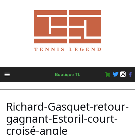
Skip
Boutique TL
to
content
Richard-Gasquet-retour-
gagnant-Estoril-court-
croisé-angle