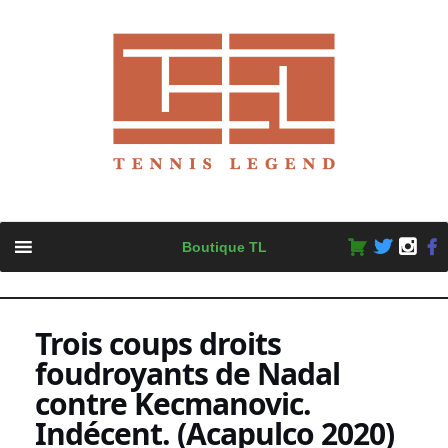
Skip
Boutique TL
to
content
Trois coups droits
foudroyants de Nadal
contre Kecmanovic.
Indécent. (Acapulco 2020)