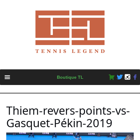
Skip
Boutique TL
to
content
Thiem-revers-points-vs-
Gasquet-Pékin-2019