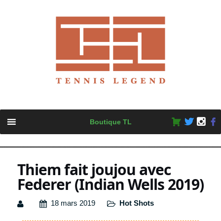
Skip
Boutique TL
to
content
Thiem fait joujou avec
Federer (Indian Wells 2019)
18 mars 2019
Hot Shots