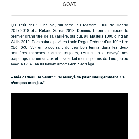
GOAT.
Qui l’eût cru ? Finaliste, sur terre, au Masters 1000 de Madrid
2017/2018 et à Roland-Garros 2018, Dominic Thiem a remporté le
premier grand titre de sa carrière, sur dur, au Masters 1000 d’Indian
Wells 2019. Dominator a privé en finale Roger Federer d’un 101e titre
(3/6, 6/3, 7/5) en produisant du très bon tennis dans les deux
dernières manches. Comme toujours, l’Autrichien a envoyé des
parpaings monumentaux et il s’est fait même permis de faire joujou
avec le GOAT en lui faisant amortie-lob. Sacrilège !
» Idée cadeau
:
le t-shirt “J’ai essayé de jouer intelligemment. Ce
n’est pas mon jeu.”