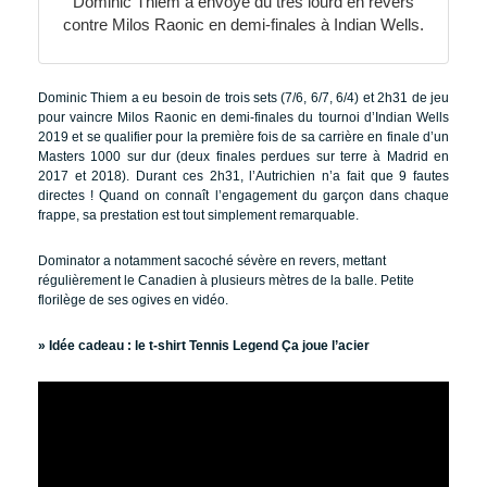
Dominic Thiem a envoyé du très lourd en revers
contre Milos Raonic en demi-finales à Indian Wells.
Dominic Thiem a eu besoin de trois sets (7/6, 6/7, 6/4) et 2h31 de jeu
pour vaincre Milos Raonic en demi-finales du tournoi d’Indian Wells
2019 et se qualifier pour la première fois de sa carrière en finale d’un
Masters 1000 sur dur (deux finales perdues sur terre à Madrid en
2017 et 2018). Durant ces 2h31, l’Autrichien n’a fait que 9 fautes
directes ! Quand on connaît l’engagement du garçon dans chaque
frappe, sa prestation est tout simplement remarquable.
Dominator a notamment sacoché sévère en revers, mettant
régulièrement le Canadien à plusieurs mètres de la balle. Petite
florilège de ses ogives en vidéo.
» Idée cadeau :
le t-shirt Tennis Legend Ça joue l’acier