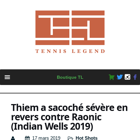
Skip
Boutique TL
to
content
Thiem a sacoché sévère en
revers contre Raonic
(Indian Wells 2019)
17 mars 2019
Hot Shots