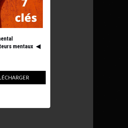
mental
ateurs mentaux
◀︎
LÉCHARGER