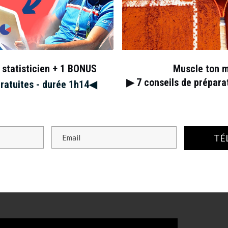
 statisticien + 1 BONUS
Muscle ton 
▶︎ 7
conseils de prépar
gratuites - durée 1h14◀︎
TÉ