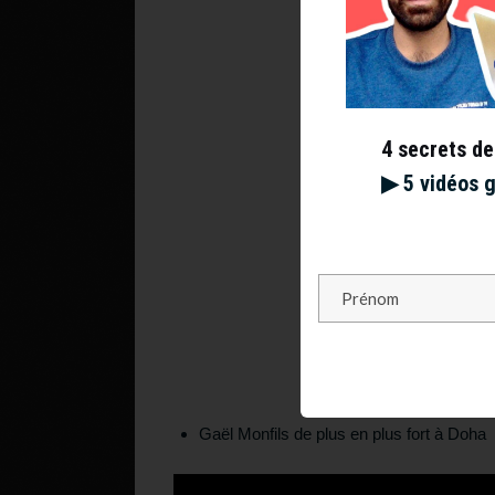
4 secrets de
▶︎ 5 vidéos 
Gaël Monfils de plus en plus fort à Doha