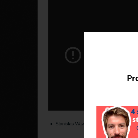
Téléchargez v
Pro
Stanislas Wawrinka pour un revers de fou