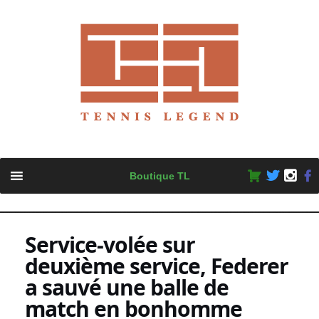
Skip
Boutique TL
to
content
Service-volée sur
deuxième service, Federer
a sauvé une balle de
match en bonhomme