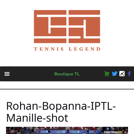
Skip
Boutique TL
to
content
Rohan-Bopanna-IPTL-
Manille-shot