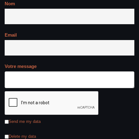
Nom
Email
Votre message
Send me my data
Delete my data