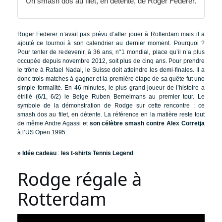
Un smash dos au filet, en détente, de Roger Federer.
Roger Federer n’avait pas prévu d’aller jouer à Rotterdam mais il a
ajouté ce tournoi à son calendrier au dernier moment. Pourquoi ?
Pour tenter de redevenir, à 36 ans, n°1 mondial, place qu’il n’a plus
occupée depuis novembre 2012, soit plus de cinq ans. Pour prendre
le trône à Rafael Nadal, le Suisse doit atteindre les demi-finales. Il a
donc trois matches à gagner et la première étape de sa quête fut une
simple formalité. En 46 minutes, le plus grand joueur de l’histoire a
étrillé (6/1, 6/2) le Belge Ruben Bemelmans au premier tour. Le
symbole de la démonstration de Rodge sur cette rencontre : ce
smash dos au filet, en détente. La référence en la matière reste tout
de même Andre Agassi et
son célèbre smash contre Alex Corretja
à l’US Open 1995.
» Idée cadeau
:
les t-shirts Tennis Legend
Rodge régale à
Rotterdam