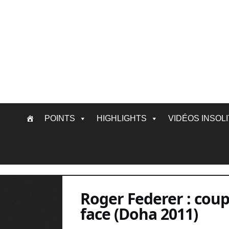
Skip
POINTS
HIGHLIGHTS
VIDÉOS INSOL
to
content
Roger Federer : cou
face (Doha 2011)