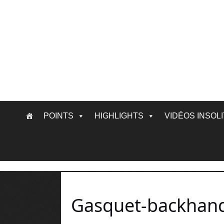
Skip
POINTS
HIGHLIGHTS
VIDÉOS INSOL
to
content
Gasquet-backhand