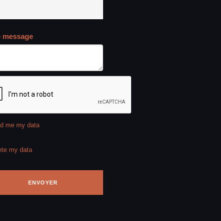
e message
d me my data
ete my data