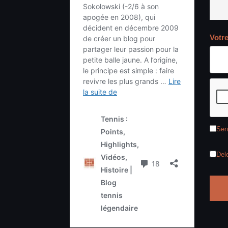
Votr
Sen
Del