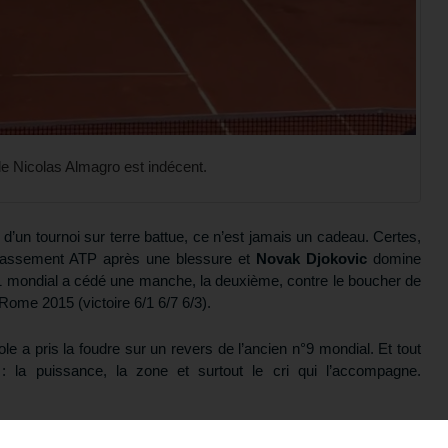
e Nicolas Almagro est indécent.
’un tournoi sur terre battue, ce n’est jamais un cadeau. Certes,
classement ATP après une blessure et
Novak Djokovic
domine
°1 mondial a cédé une manche, la deuxième, contre le boucher de
ome 2015 (victoire 6/1 6/7 6/3).
le a pris la foudre sur un revers de l’ancien n°9 mondial. Et tout
 : la puissance, la zone et surtout le cri qui l’accompagne.