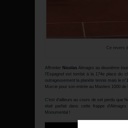
Ce revers d
Affronter
Nicolas
Almagro au deuxième tour d
l’Espagnol est tombé à la 174e place du 
outrageusement la planète tennis mais le n
Murcie pour son entrée au Masters 1000 de R
C’est d’ailleurs au cours de set perdu que No
était parfait dans cette frappe d’Almagro
Monumental !