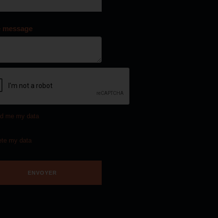
e message
d me my data
ete my data