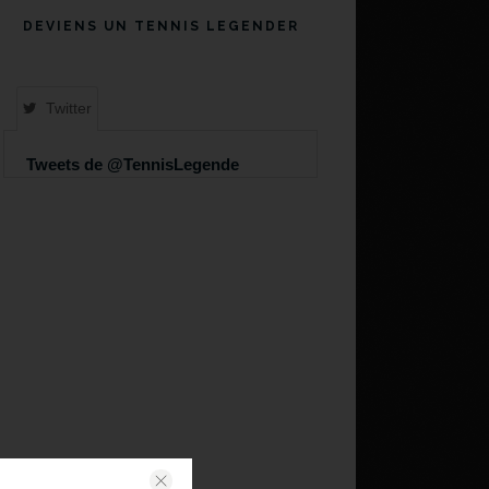
DEVIENS UN TENNIS LEGENDER
Twitter
Tweets de @TennisLegende