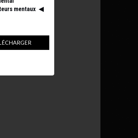
mental
ateurs mentaux
◀︎
LÉCHARGER