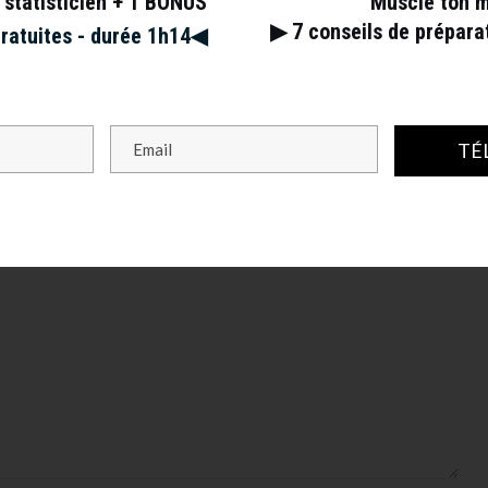
 statisticien + 1 BONUS
Muscle ton 
▶︎ 7
conseils de prépar
gratuites - durée 1h14◀︎
TÉ
s champs obligatoires sont indiqués avec
*