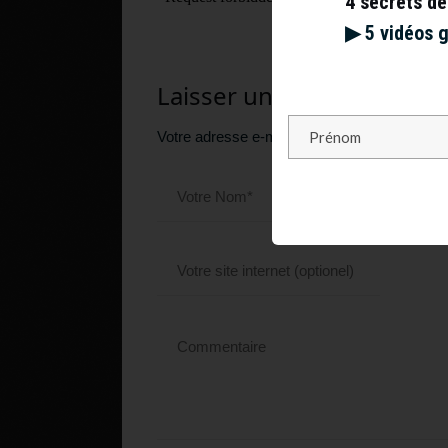
4 secrets de
▶︎ 5 vidéos 
Laisser un commentaire
Votre adresse e-mail ne sera pas publiée.
Le