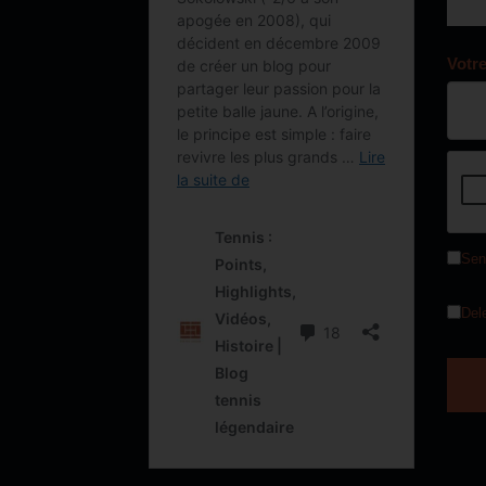
Votr
Sen
Del