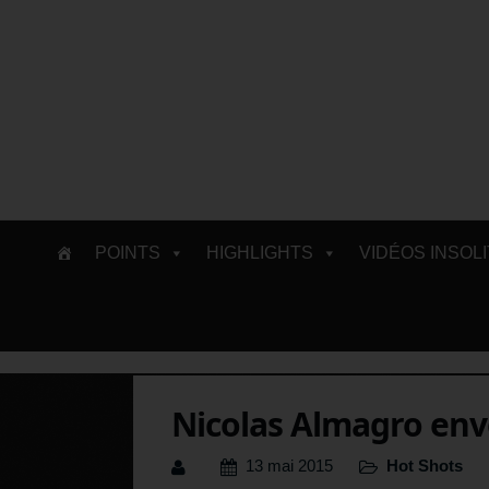
Skip
POINTS
HIGHLIGHTS
VIDÉOS INSOL
to
content
Nicolas Almagro envo
13 mai 2015
Hot Shots