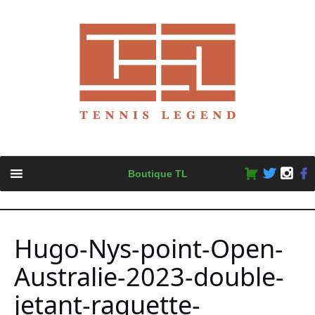
Skip
Boutique TL
to
content
Hugo-Nys-point-Open-
Australie-2023-double-
jetant-raquette-