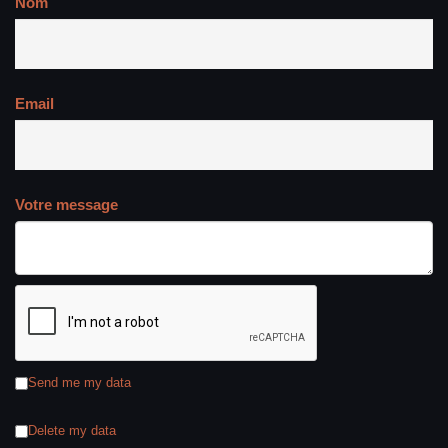
Nom
Email
Votre message
Send me my data
Delete my data