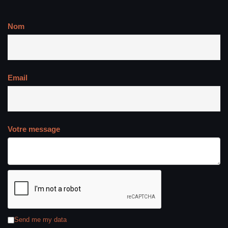
Nom
Email
Votre message
Send me my data