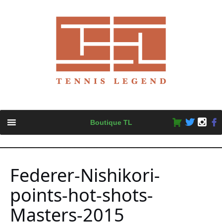
Skip
Boutique TL
to
content
Federer-Nishikori-
points-hot-shots-
Masters-2015