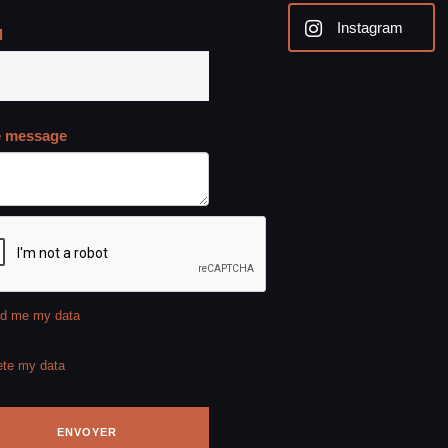
Instagram
l
e message
d me my data
ete my data