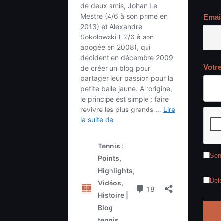
Emai
Votr
Sen
Del