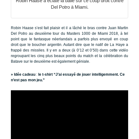
Robin Haase a éclaté la balle sur ce coup droit contre
Del Potro à Miami.
Robin Haase s’est fait plaisir et il a lâché le bras contre Juan Martin
Del Potro au deuxième tour du Masters 1000 de Miami 2018, à tel
point que le fantasque néerlandais a parfois plus envoyé en coup
droit que le boucher argentin. Autant dire que le natif de La Haye a
frappé des missiles. Il y en a deux (à 0’12 et 0’50) dans cette vidéo
regroupant les cinq plus beaux points du match et la célébration du
Batave sur le deuxième est également géniale.
» Idée cadeau
:
le t-shirt “J’ai essayé de jouer intelligemment. Ce
n’est pas mon jeu.”