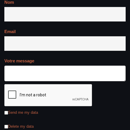
Nom
Email
Votre message
Send me my data
Delete my data